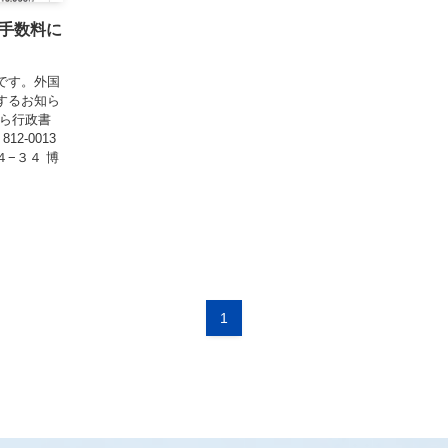
手数料に
です。外国
するお知ら
むら行政書
2-0013
−３４ 博
1