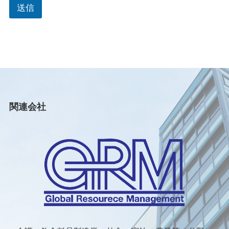
い
送信
合
わ
せ
項
目
メ
ー
ル
ア
ド
関連会社
レ
ス