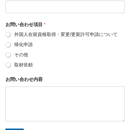
お問い合わせ項目
*
外国人在留資格取得・変更/更新許可申請について
帰化申請
その他
取材依頼
お
お問い合わせ内容
問
い
合
わ
せ
項
目
お
問